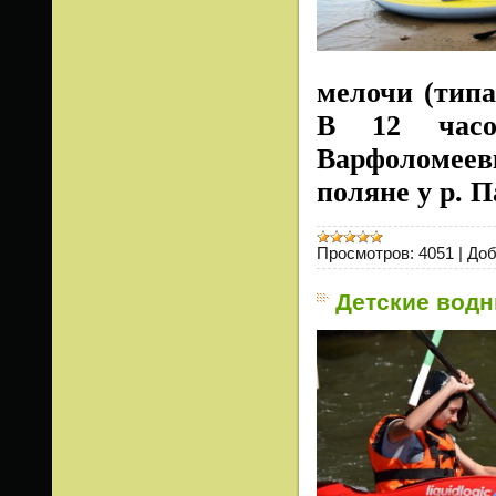
мелочи (типа
В 12 часо
Варфоломеев
поляне у р. 
Просмотров:
4051
|
Доб
Детские водн