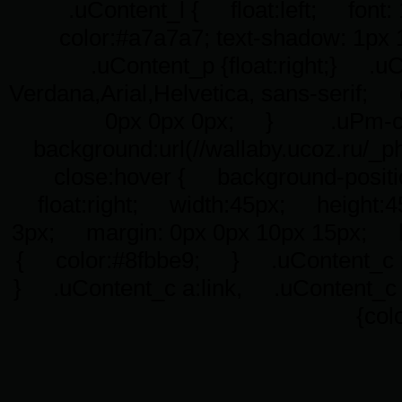
.uContent_l { float:left; font: 
color:#a7a7a7; text-shadow: 1px
.uContent_p {float:right;} .uC
Verdana,Arial,Helvetica, sans-serif
0px 0px 0px; } .uPm-clo
background:url(//wallaby.ucoz.ru/
close:hover { background-pos
float:right; width:45px; height:
3px; margin: 0px 0px 10px 15px;
{ color:#8fbbe9; } .uContent_c 
} .uContent_c a:link, .uContent_c a:
{col