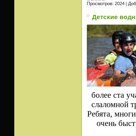
Просмотров:
2024
|
Доб
Детские водн
более ста у
слаломной т
Ребята, многи
очень быст