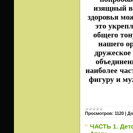
изящный ви
здоровья мож
это укреп
общего тон
нашего ор
дружеское
объединен
наиболее час
фигуру и му
Просмотров:
1120
|
До
ЧАСТЬ 1. Дет