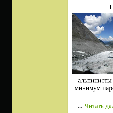
П
альпинисты 
минимум паро
...
Читать да