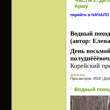
ЧАСТЬ 2. Дет
Арму
перейти в НАЧАЛО 
Водный поход
(автор: Елен
День восьмой
полуднёёёвоч
Корейский п
Просмотров:
4918
|
Доб
Водный поход 