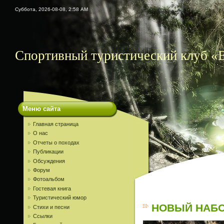
Суббота, 2026-08-08, 2:58 AM
Спортивный туристический клуб «
Меню сайта
Главная страница
О нас
Отчеты о походах
Публикации
Обсуждения
Форум
Фотоальбом
Гостевая книга
Туристический юмор
НОВЫЙ НАБОР
Стихи и песни
Ссылки