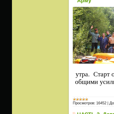
Арму
утра. Старт 
общими усили
Просмотров:
16452
|
До