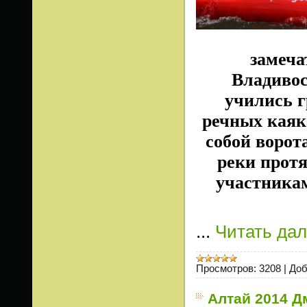
замеча
Владивос
учились г
речных каяк
собой ворот
реки протя
участника
...
Читать да
Просмотров:
3208
|
Доб
Алтай 2014 Д