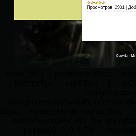
Просмотров:
2991
|
Доб
Copyright M
.news_ls1 { position:relative; z-
bottom:5px; right:5px; } .uCon
margin-botto
background:url(//wallaby.ucoz.ru/_p
10px; -webkit-border-radius: 5px; -
-moz-box-shadow: 0px 2px 7px rgba(0
7px rgba(0, 0, 0, 0.70); box-sha