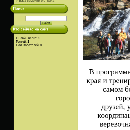
База семейного отдыха
Поиск
Кто сейчас на сайт
Онлайн всего:
1
Гостей:
1
Пользователей:
0
В программ
края и трен
самом б
гор
друзей, 
координац
веревочн