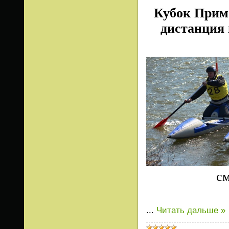
Кубок Примо
дистанция 
см
...
Читать дальше »